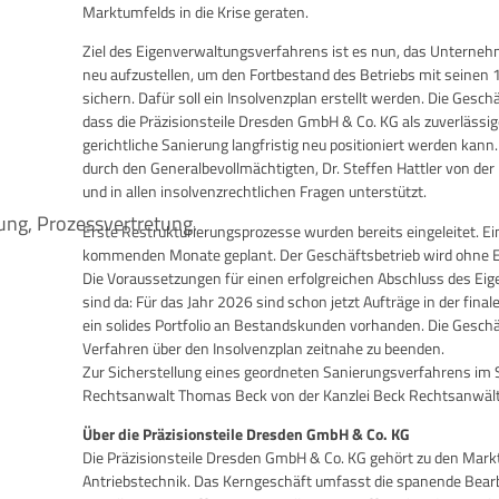
Marktumfelds in die Krise geraten.
Ziel des Eigenverwaltungsverfahrens ist es nun, das Unterneh
neu aufzustellen, um den Fortbestand des Betriebs mit seinen
ÜR
sichern. Dafür soll ein Insolvenzplan erstellt werden. Die Gesch
dass die Präzisionsteile Dresden GmbH & Co. KG als zuverlässige
RECHT
gerichtliche Sanierung langfristig neu positioniert werden ka
durch den Generalbevollmächtigten, Dr. Steffen Hattler von der Ka
und in allen insolvenzrechtlichen Fragen unterstützt.
ung, Prozessvertretung.
Erste Restrukturierungsprozesse wurden bereits eingeleitet. Ei
kommenden Monate geplant. Der Geschäftsbetrieb wird ohne E
Die Voraussetzungen für einen erfolgreichen Abschluss des E
sind da: Für das Jahr 2026 sind schon jetzt Aufträge in der fi
ein solides Portfolio an Bestandskunden vorhanden. Die Geschä
Verfahren über den Insolvenzplan zeitnahe zu beenden.
Zur Sicherstellung eines geordneten Sanierungsverfahrens im 
Rechtsanwalt Thomas Beck von der Kanzlei Beck Rechtsanwälte
Über die Präzisionsteile Dresden GmbH & Co. KG
Die Präzisionsteile Dresden GmbH & Co. KG gehört zu den Mark
Antriebstechnik. Das Kerngeschäft umfasst die spanende Bea