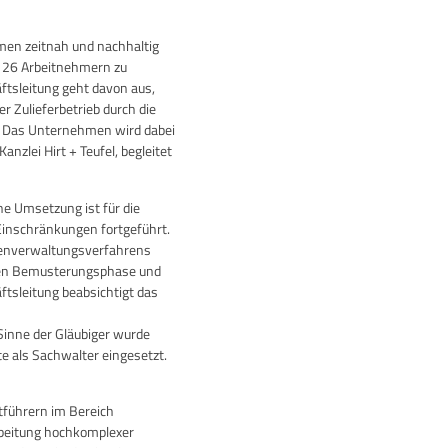
men zeitnah und nachhaltig
 126 Arbeitnehmern zu
äftsleitung geht davon aus,
r Zulieferbetrieb durch die
nn. Das Unternehmen wird dabei
nzlei Hirt + Teufel, begleitet
ne Umsetzung ist für die
inschränkungen fortgeführt.
igenverwaltungsverfahrens
nalen Bemusterungsphase und
ftsleitung beabsichtigt das
Sinne der Gläubiger wurde
 als Sachwalter eingesetzt.
tführern im Bereich
rbeitung hochkomplexer