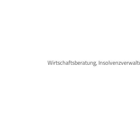
DIE KANZLEI F
WIRTSCHAFTS
Wirtschaftsberatung, Insolvenzverwalt