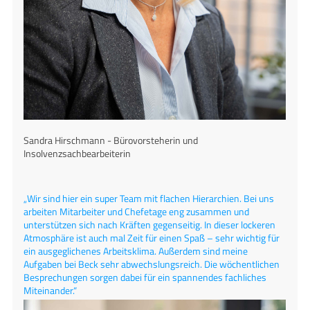
Sandra Hirschmann - Bürovorsteherin und
Insolvenzsachbearbeiterin
„Wir sind hier ein super Team mit flachen Hierarchien. Bei uns
arbeiten Mitarbeiter und Chefetage eng zusammen und
unterstützen sich nach Kräften gegenseitig. In dieser lockeren
Atmosphäre ist auch mal Zeit für einen Spaß – sehr wichtig für
ein ausgeglichenes Arbeitsklima. Außerdem sind meine
Aufgaben bei Beck sehr abwechslungsreich. Die wöchentlichen
Besprechungen sorgen dabei für ein spannendes fachliches
Miteinander.“